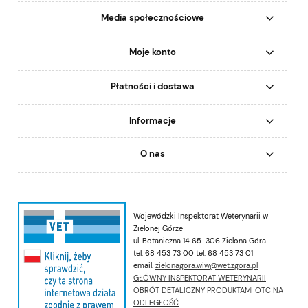
Media społecznościowe
Moje konto
Płatności i dostawa
Informacje
O nas
Wojewódzki Inspektorat Weterynarii w
Zielonej Górze
ul. Botaniczna 14 65-306 Zielona Góra
tel. 68 453 73 00 tel. 68 453 73 01
email:
zielonagora.wiw@wet.zgora.pl
GŁÓWNY INSPEKTORAT WETERYNARII
OBRÓT DETALICZNY PRODUKTAMI OTC NA
ODLEGŁOŚĆ