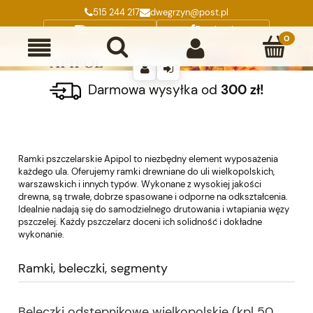
515 244 217
dwegrzyn@post.pl
Instagram
Facebook
Darmowa wysyłka od
300 zł!
Ramki pszczelarskie Apipol to niezbędny element wyposażenia
każdego ula. Oferujemy ramki drewniane do uli wielkopolskich,
warszawskich i innych typów. Wykonane z wysokiej jakości
drewna, są trwałe, dobrze spasowane i odporne na odkształcenia.
Idealnie nadają się do samodzielnego drutowania i wtapiania węzy
pszczelej. Każdy pszczelarz doceni ich solidność i dokładne
wykonanie.
Ramki, beleczki, segmenty
Beleczki odstępnikowe wielkopolskie (kpl 50