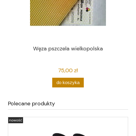
Węza pszczela wielkopolska
M
75,00 zł
do koszyka
Polecane produkty
nowość