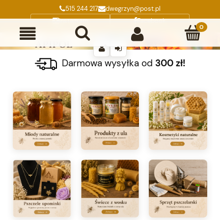
515 244 217
dwegrzyn@post.pl
Instagram
Facebook
Darmowa wysyłka od
300 zł!