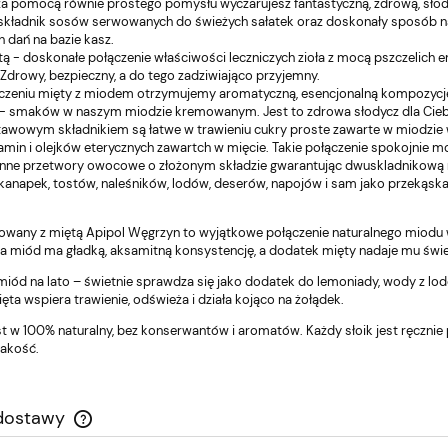
 za pomocą równie prostego pomysłu wyczarujesz fantastyczną, zdrową, słodk
składnik sosów serwowanych do świeżych sałatek oraz doskonały sposób n
 dań na bazie kasz.
tą - doskonałe połączenie właściwości leczniczych zioła z mocą pszczelich
 Zdrowy, bezpieczny, a do tego zadziwiająco przyjemny.
ączeniu mięty z miodem otrzymujemy aromatyczną, esencjonalną kompozycję
 smaków w naszym miodzie kremowanym. Jest to zdrowa słodycz dla Ciebie i
awowym składnikiem są łatwe w trawieniu cukry proste zawarte w miodzie 
amin i olejków eterycznych zawartch w mięcie. Takie połączenie spokojnie 
i inne przetwory owocowe o złożonym składzie gwarantując dwuskladnikową 
 kanapek, tostów, naleśników, lodów, deserów, napojów i sam jako przekąska
wany z miętą Apipol Węgrzyn to wyjątkowe połączenie naturalnego miodu wi
 miód ma gładką, aksamitną konsystencję, a dodatek mięty nadaje mu śwież
 miód na lato – świetnie sprawdza się jako dodatek do lemoniady, wody z l
ęta wspiera trawienie, odświeża i działa kojąco na żołądek.
st w 100% naturalny, bez konserwantów i aromatów. Każdy słoik jest ręczni
jakość.
 dostawy