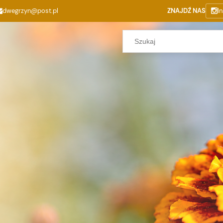
dwegrzyn@post.pl
ZNAJDŹ NAS
I