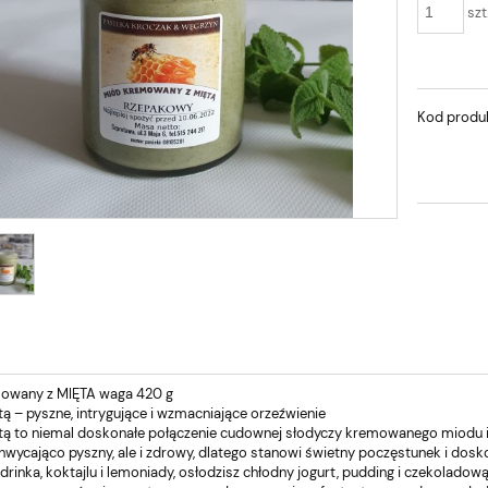
szt
Kod produ
owany z MIĘTA waga 420 g
ą – pyszne, intrygujące i wzmacniające orzeźwienie
tą to niemal doskonałe połączenie cudownej słodyczy kremowanego miodu i orz
chwycająco pyszny, ale i zdrowy, dlatego stanowi świetny poczęstunek i dosko
rinka, koktajlu i lemoniady, osłodzisz chłodny jogurt, pudding i czekoladow