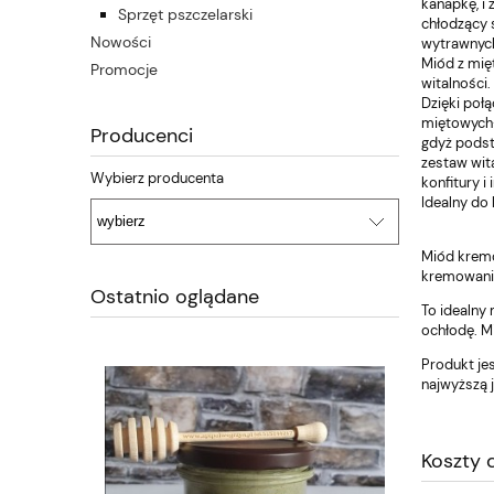
kanapkę, i
Sprzęt pszczelarski
chłodzący 
Nowości
wytrawnych
Miód z mię
Promocje
witalności.
Dzięki poł
miętowych-
Producenci
gdyż podst
zestaw wit
Wybierz producenta
konfitury 
Idealny do
Miód kremo
kremowania
Ostatnio oglądane
To idealny
ochłodę. Mi
Produkt je
najwyższą 
Koszty