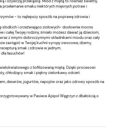
ą i ożywczą przekąskę. Miód z miętą to również świetny,
a przełamanie smaku niektórych mięsnych potraw i
 enzymów - to najlepszy sposób na poprawę zdrowia i
 słodkich i orzeźwiająco ziołowych- dosłownie mocno
 całej Twojej rodziny, śmiało możesz dawać ją dzieciom,
wraz z innymi dobroczynnymi składnikami miodu oraz cały
może zastąpić w Twojej kuchni syropy owocowe, dżemy,
recepturą smak i zdrowie w jednym.
 dla łasuchów!
elokwiatowego z liofilizowaną miętą. Dzięki procesowi
y, chłodzący smak i piękny zielonkawy odcień.
odem, deserów, jogurtów, napojów oraz jako zdrowy sposób na
e przygotowywany w Pasiece Apipol Węgrzyn z dbałością o