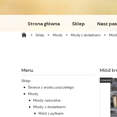
Strona główna
Sklep
Nasz pas
»
»
»
»
Sklep
Miody
Miody z dodatkami
Miód
Menu
Miód k
nowość
Sklep
Świece z wosku pszczelego
Miody
Miody naturalne
Miody z dodatkami
Miód z pyłkiem