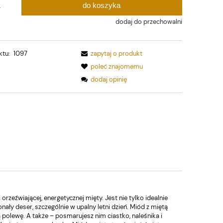
do koszyka
.
dodaj do przechowalni
ktu:
1097
zapytaj o produkt
poleć znajomemu
dodaj opinię
eźwiającej, energetycznej mięty. Jest nie tylko idealnie
nały deser, szczególnie w upalny letni dzień. Miód z miętą
ą polewę. A także – posmarujesz nim ciastko, naleśnika i