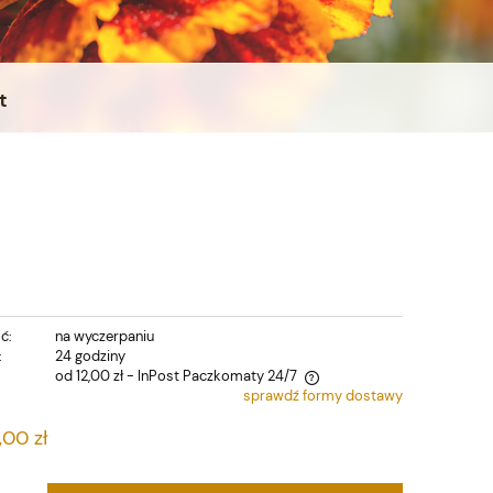
t
ć:
na wyczerpaniu
:
24 godziny
od 12,00 zł
- InPost Paczkomaty 24/7
sprawdź formy dostawy
Cena nie zawiera ewentualnych kosztów
,00 zł
płatności