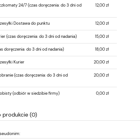
czkomaty 24/7
(czas doręczenia: do 3 dni od
12,00 zł
Cena nie zawiera ewentualnych kosztów
płatności
zesyłki Dostawa do punktu
12,00 zł
ier
(czas doręczenia: do 3 dni od nadania)
15,00 zł
s doręczenia: do 3 dni od nadania)
18,00 zł
zesyłki Kurier
20,00 zł
obranie
(czas doręczenia: do 3 dni od
20,00 zł
obisty
(odbiór w siedzibie firmy)
0,00 zł
o produkcie (0)
pseudonim: