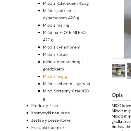
Miód z Rokitnikiem 420g
Miód z jabłkiem i
cynamonem 420 g
Miód z maliną
Miód na ZŁOTE MLEKO
420g
Miód z cynamonem
Miód z kakao
miód z pomarańczą i
goździkami
Miód z miętą
Miód z imbirem i cytryną
Miód Korzenny Czar 420
Opis
g
Produkty z ula
MIÓD krem
Miód z mięt
Kosmetyki naturalne
Miód z mię
Zestawy prezentowe
gładki i za
dodasz do d
Pszczele upominki