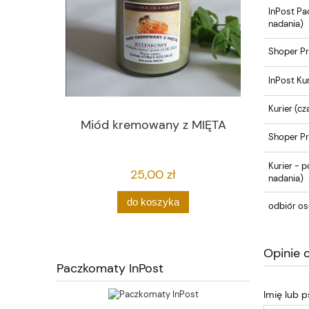
InPost Pa
nadania)
Shoper Pr
InPost Kur
Kurier
(cza
Miód kremowany z MIĘTA
Shoper Pr
Kurier - p
25,00 zł
nadania)
do koszyka
odbiór os
Opinie 
Paczkomaty InPost
Imię lub 