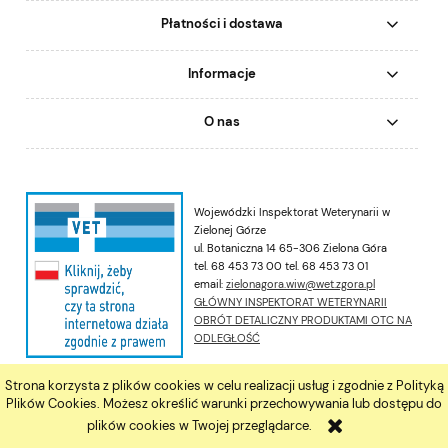
Płatności i dostawa
Informacje
O nas
Wojewódzki Inspektorat Weterynarii w
Zielonej Górze
ul. Botaniczna 14 65-306 Zielona Góra
tel. 68 453 73 00 tel. 68 453 73 01
email:
zielonagora.wiw@wet.zgora.pl
GŁÓWNY INSPEKTORAT WETERYNARII
OBRÓT DETALICZNY PRODUKTAMI OTC NA
ODLEGŁOŚĆ
Strona korzysta z plików cookies w celu realizacji usług i zgodnie z Polityką
pokaż pełną wersję strony
Plików Cookies. Możesz określić warunki przechowywania lub dostępu do
plików cookies w Twojej przeglądarce.
Sklep internetowy Shoper.pl