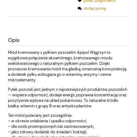
poleć znajomemu
dodaj opinię
Opis
Miód kremowany z pyłkiem pszczelim Apipol Węgrzyn to
wyjątkowe połączenie aksamitnego, kremowanego miodu
wielokwiatowego z naturalnym pyłkiem pszczelim. Dzięki
procesowi kremowania miód ma gładką, smarowną konsystencję,
a dodatek pyłku wzbogaca go o witaminy, enzymy i cenne
mikroelementy.
Pyłek pszczeli jest jednym z najcenniejszych produktów pszczelich
— wspiera odporność, dodaje energii, poprawia koncentrację oraz
pozytywnie wpływa na układ pokarmowy. To naturalne źródło
białka, witamin z grupy B oraz antyoksydantów.
Ten miód polecany jest szczególnie:
– w okresie osłabienia i spadku odporności,
– dla osób przemęczonych lub zestresowanych,
– jako zdrowy dodatek do śniadań i koktajli,