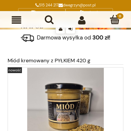
515 244 217
dwegrzyn@post.pl
Instagram
Facebook
Darmowa wysyłka od
300 zł!
Miód kremowany z PYŁKIEM 420 g
nowość