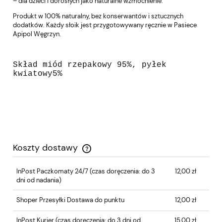
– dla dzieci i dorosłych jako naturalne wzmocnienie.
Produkt w 100% naturalny, bez konserwantów i sztucznych
dodatków. Każdy słoik jest przygotowywany ręcznie w Pasiece
Apipol Węgrzyn.
Skład miód rzepakowy 95%, pyłek
kwiatowy5%
Koszty dostawy
Cena nie zawiera ewentualnych kosztów płatności
InPost Paczkomaty 24/7
(czas doręczenia: do 3
12,00 zł
dni od nadania)
Shoper Przesyłki Dostawa do punktu
12,00 zł
InPost Kurier
(czas doręczenia: do 3 dni od
15,00 zł