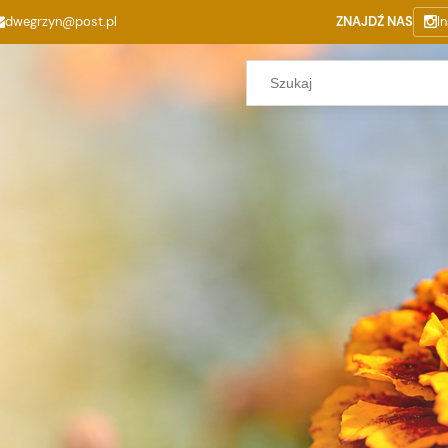
dwegrzyn@post.pl
ZNAJDŹ NAS
I