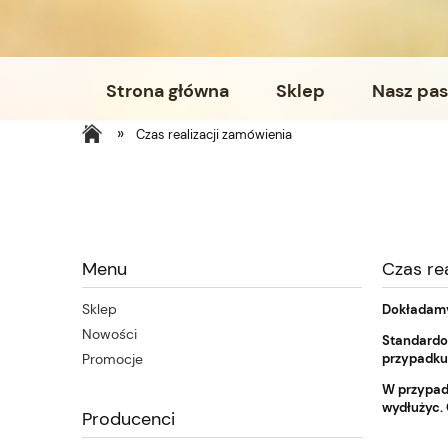
Strona główna
Sklep
Nasz pas
»
Czas realizacji zamówienia
Menu
Czas re
Sklep
Dokładamy 
Nowości
Standardow
przypadku
Promocje
W przypad
wydłużyc. 
Producenci