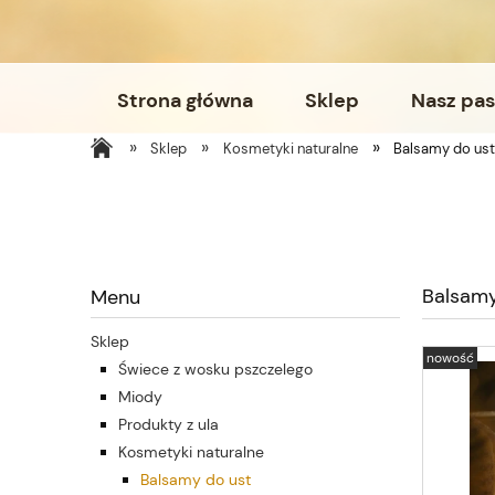
Strona główna
Sklep
Nasz pas
»
»
»
Sklep
Kosmetyki naturalne
Balsamy do us
Balsamy
Menu
Sklep
nowość
Świece z wosku pszczelego
Miody
Produkty z ula
Kosmetyki naturalne
Balsamy do ust