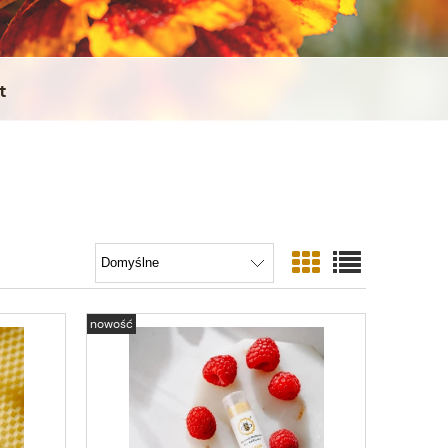
t
nowość