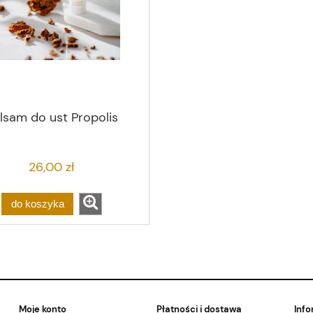
lsam do ust Propolis
26,00 zł
do koszyka
Moje konto
Płatności i dostawa
Info