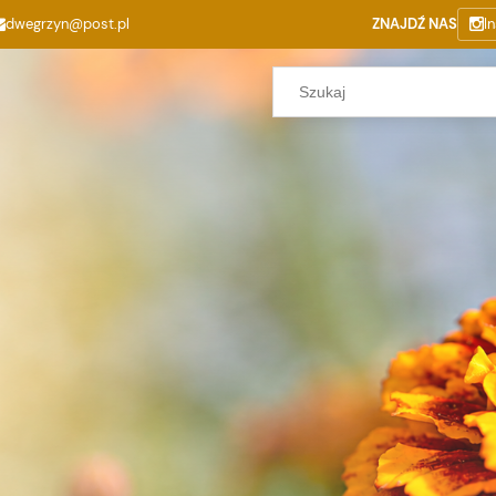
dwegrzyn@post.pl
ZNAJDŹ NAS
I