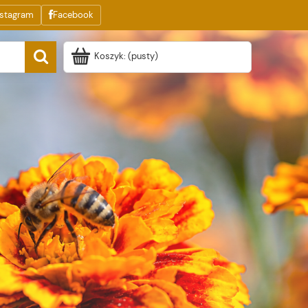
nstagram
Facebook
Koszyk:
(pusty)