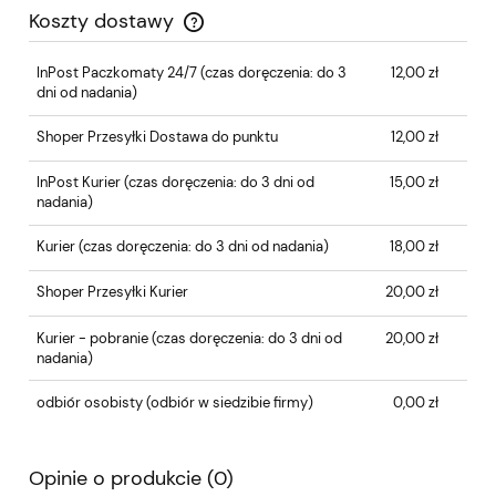
Koszty dostawy
Cena nie zawiera ewentualnych kosztów płatności
InPost Paczkomaty 24/7
(czas doręczenia: do 3
12,00 zł
dni od nadania)
Shoper Przesyłki Dostawa do punktu
12,00 zł
InPost Kurier
(czas doręczenia: do 3 dni od
15,00 zł
nadania)
Kurier
(czas doręczenia: do 3 dni od nadania)
18,00 zł
Shoper Przesyłki Kurier
20,00 zł
Kurier - pobranie
(czas doręczenia: do 3 dni od
20,00 zł
nadania)
odbiór osobisty
(odbiór w siedzibie firmy)
0,00 zł
Opinie o produkcie (0)