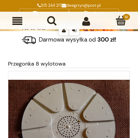
515 244 217
dwegrzyn@post.pl
Instagram
Facebook
Darmowa wysyłka od
300 zł!
Przegonka 8 wylotowa