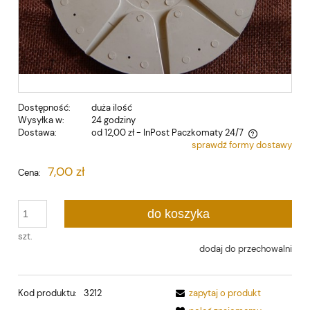
Dostępność:
duża ilość
Wysyłka w:
24 godziny
Dostawa:
od 12,00 zł
- InPost Paczkomaty 24/7
sprawdź formy dostawy
Cena nie zawiera ewentualnych kosztów płatności
7,00 zł
Cena:
do koszyka
szt.
dodaj do przechowalni
Kod produktu:
3212
zapytaj o produkt