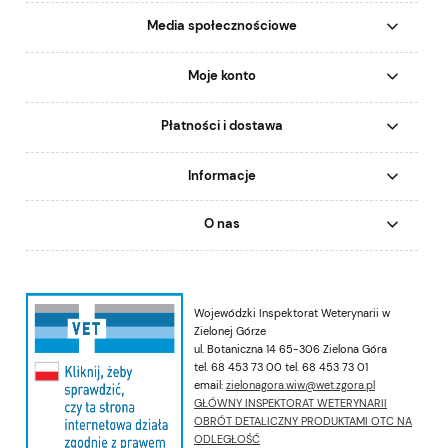
Media społecznościowe
Moje konto
Płatności i dostawa
Informacje
O nas
Wojewódzki Inspektorat Weterynarii w
Zielonej Górze
ul. Botaniczna 14 65-306 Zielona Góra
tel. 68 453 73 00 tel. 68 453 73 01
email:
zielonagora.wiw@wet.zgora.pl
GŁÓWNY INSPEKTORAT WETERYNARII
OBRÓT DETALICZNY PRODUKTAMI OTC NA
ODLEGŁOŚĆ