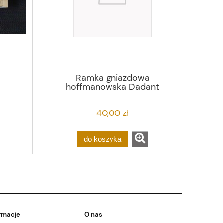
Ramka gniazdowa
hoffmanowska Dadant
40,00 zł
do koszyka
rmacje
O nas