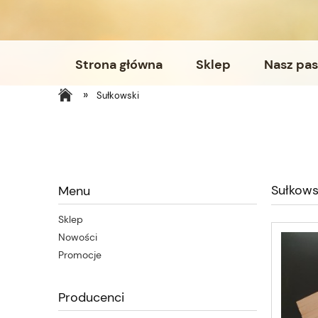
Strona główna
Sklep
Nasz pas
»
Sułkowski
Sułkows
Menu
Sklep
Nowości
Promocje
Producenci