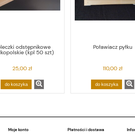
leczki odstępnikowe
Poławiacz pyłku
lkopolskie (kpl 50 szt)
25,00 zł
110,00 zł
do koszyka
do koszyka
Moje konto
Płatności i dostawa
Info