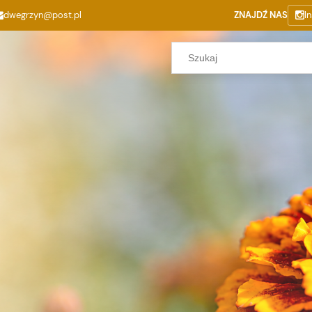
dwegrzyn@post.pl
ZNAJDŹ NAS
I