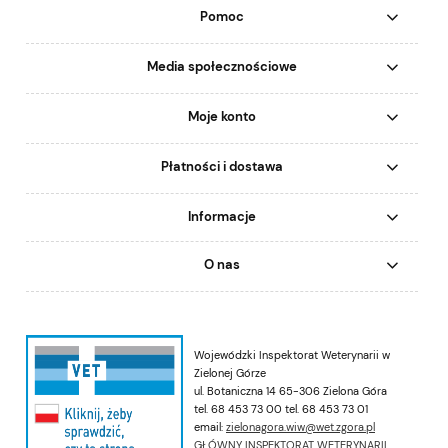
Pomoc
Media społecznościowe
Moje konto
Płatności i dostawa
Informacje
O nas
Wojewódzki Inspektorat Weterynarii w
Zielonej Górze
ul. Botaniczna 14 65-306 Zielona Góra
tel. 68 453 73 00 tel. 68 453 73 01
email:
zielonagora.wiw@wet.zgora.pl
GŁÓWNY INSPEKTORAT WETERYNARII