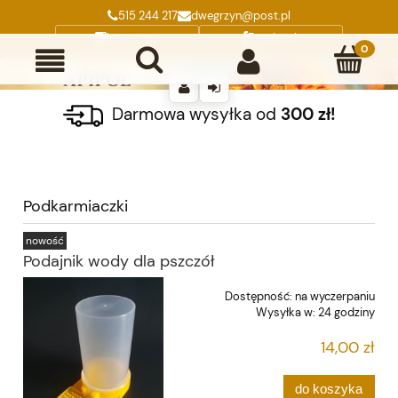
515 244 217
dwegrzyn@post.pl
Instagram
Facebook
Darmowa wysyłka od
300 zł!
Podkarmiaczki
nowość
Podajnik wody dla pszczół
Dostępność:
na wyczerpaniu
Wysyłka w:
24 godziny
14,00 zł
do koszyka