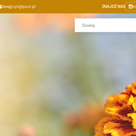
dwegrzyn@post.pl
ZNAJDŹ NAS
I