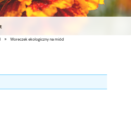
t
»
d
Woreczek ekologiczny na miód