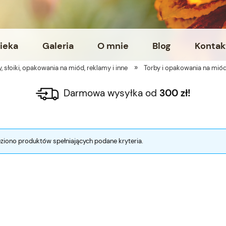
ieka
Galeria
O mnie
Blog
Kontak
»
y, słoiki, opakowania na miód, reklamy i inne
Torby i opakowania na mió
Darmowa wysyłka od
300 zł!
eziono produktów spełniających podane kryteria.