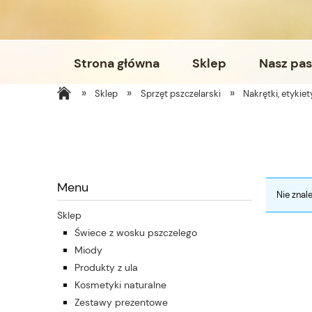
Strona główna
Sklep
Nasz pas
»
»
»
Sklep
Sprzęt pszczelarski
Nakrętki, etykiet
Menu
Nie znal
Sklep
Świece z wosku pszczelego
Miody
Produkty z ula
Kosmetyki naturalne
Zestawy prezentowe