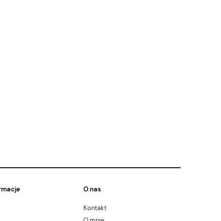
rmacje
O nas
Kontakt
O mnie