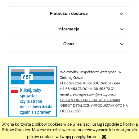
Płatności i dostawa
Informacje
O nas
Wojewódzki Inspektorat Weterynarii w
Zielonej Górze
ul. Botaniczna 14 65-306 Zielona Góra
tel. 68 453 73 00 tel. 68 453 73 01
email:
zielonagora.wiw@wet.zgora.pl
GŁÓWNY INSPEKTORAT WETERYNARII
OBRÓT DETALICZNY PRODUKTAMI OTC NA
ODLEGŁOŚĆ
Strona korzysta z plików cookies w celu realizacji usług i zgodnie z Polityką
pokaż pełną wersję strony
Plików Cookies. Możesz określić warunki przechowywania lub dostępu do
plików cookies w Twojej przeglądarce.